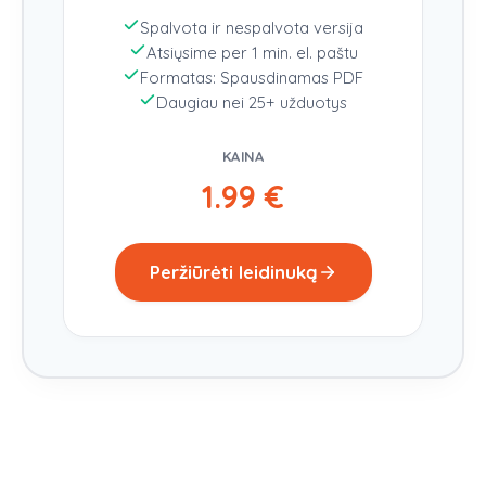
Spalvota ir nespalvota versija
Atsiųsime per 1 min. el. paštu
Formatas: Spausdinamas PDF
Daugiau nei 25+ užduotys
KAINA
1.99
€
Peržiūrėti leidinuką