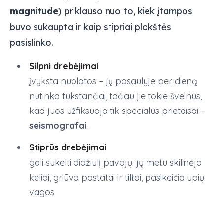
magnitude
) priklauso nuo to, kiek įtampos
buvo sukaupta ir kaip stipriai plokštės
pasislinko.
Silpni drebėjimai
įvyksta nuolatos – jų pasaulyje per dieną
nutinka tūkstančiai, tačiau jie tokie švelnūs,
kad juos užfiksuoja tik specialūs prietaisai –
seismografai
.
Stiprūs drebėjimai
gali sukelti didžiulį pavojų: jų metu skilinėja
keliai, griūva pastatai ir tiltai, pasikeičia upių
vagos.