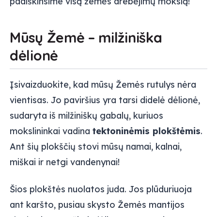
paaiškinsime visą žemės drebėjimų mokslą!
Mūsų Žemė – milžiniška
dėlionė
Įsivaizduokite, kad mūsų Žemės rutulys nėra
vientisas. Jo paviršius yra tarsi didelė dėlionė,
sudaryta iš milžiniškų gabalų, kuriuos
mokslininkai vadina
tektoninėmis plokštėmis
.
Ant šių plokščių stovi mūsų namai, kalnai,
miškai ir netgi vandenynai!
Šios plokštės nuolatos juda. Jos plūduriuoja
ant karšto, pusiau skysto Žemės mantijos