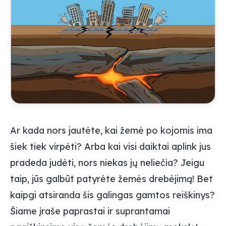
Ar kada nors jautėte, kai žemė po kojomis ima
šiek tiek virpėti? Arba kai visi daiktai aplink jus
pradeda judėti, nors niekas jų neliečia? Jeigu
taip, jūs galbūt patyrėte žemės drebėjimą! Bet
kaipgi atsiranda šis galingas gamtos reiškinys?
Šiame įraše paprastai ir suprantamai