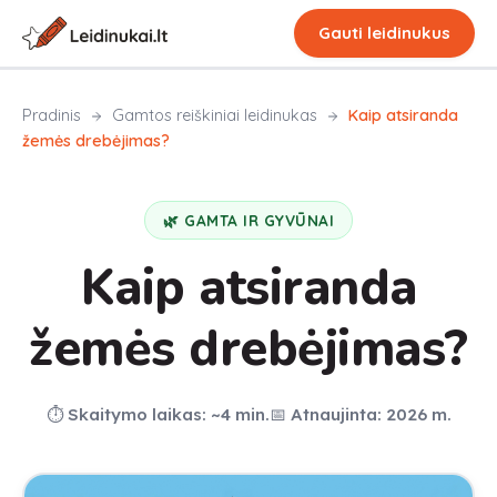
Gauti leidinukus
Pradinis
Gamtos reiškiniai
leidinukas
Kaip atsiranda
žemės drebėjimas?
🌿 GAMTA IR GYVŪNAI
Kaip atsiranda
žemės drebėjimas?
⏱️ Skaitymo laikas: ~4 min.
📅 Atnaujinta: 2026 m.