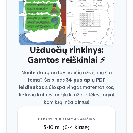
Užduočių rinkinys:
Gamtos reiškiniai
⚡
Norite daugiau lavinančių užsiėjimų šia
tema? Šis pilnas
34
puslapių PDF
leidinukas
siūlo spalvingas matematikos,
lietuvių kalbos, anglų k. užduotėles, loginį
komiksą ir žaidimus!
REKOMENDUOJAMAS AMŽIUS
5-10 m. (0-4 klasė)