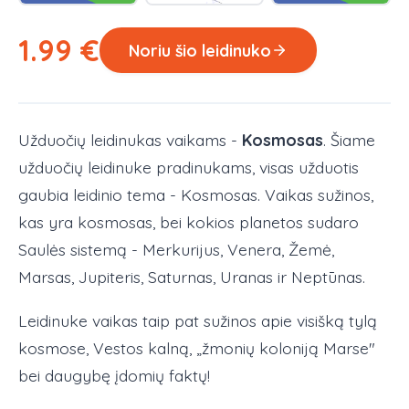
1.99
€
Noriu šio leidinuko
Užduočių leidinukas vaikams -
Kosmosas
. Šiame
užduočių leidinuke pradinukams, visas užduotis
gaubia leidinio tema - Kosmosas. Vaikas sužinos,
kas yra kosmosas, bei kokios planetos sudaro
Saulės sistemą - Merkurijus, Venera, Žemė,
Marsas, Jupiteris, Saturnas, Uranas ir Neptūnas.
Leidinuke vaikas taip pat sužinos apie visišką tylą
kosmose, Vestos kalną, „žmonių koloniją Marse"
bei daugybę įdomių faktų!