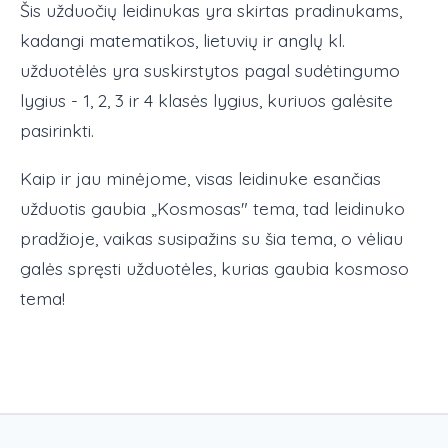
Šis užduočių leidinukas yra skirtas pradinukams,
kadangi matematikos, lietuvių ir anglų kl.
užduotėlės yra suskirstytos pagal sudėtingumo
lygius - 1, 2, 3 ir 4 klasės lygius, kuriuos galėsite
pasirinkti.
Kaip ir jau minėjome, visas leidinuke esančias
užduotis gaubia „Kosmosas" tema, tad leidinuko
pradžioje, vaikas susipažins su šia tema, o vėliau
galės spręsti užduotėles, kurias gaubia kosmoso
tema!