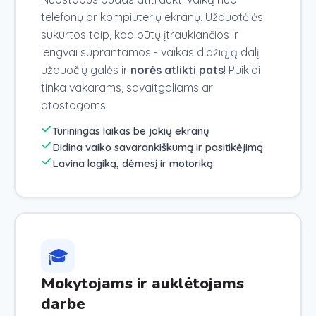
telefonų ar kompiuterių ekranų. Užduotėlės
sukurtos taip, kad būtų įtraukiančios ir
lengvai suprantamos - vaikas didžiąją dalį
užduočių galės ir
norės atlikti pats
! Puikiai
tinka vakarams, savaitgaliams ar
atostogoms.
Turiningas laikas be jokių ekranų
Didina vaiko savarankiškumą ir pasitikėjimą
Lavina logiką, dėmesį ir motoriką
🎓
Mokytojams ir auklėtojams
darbe