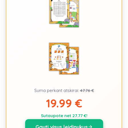
Suma perkant atskirai:
47.76
€
19.99 €
Sutaupote net
27.77
€!
Gauti visus leidinukus