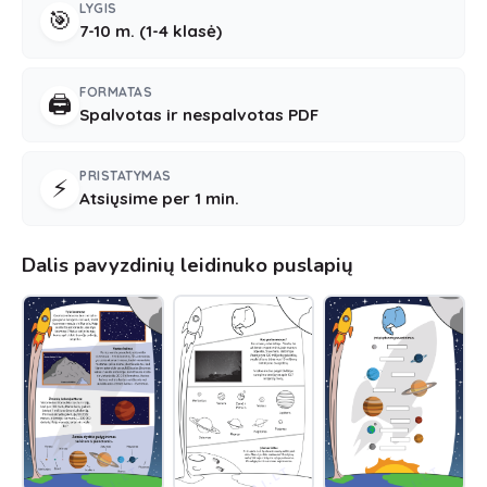
LYGIS
🎯
7-10 m. (1-4 klasė)
FORMATAS
🖨️
Spalvotas ir nespalvotas PDF
PRISTATYMAS
⚡
Atsiųsime per 1 min.
Dalis pavyzdinių leidinuko puslapių