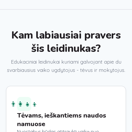
Kam labiausiai pravers
šis leidinukas?
Edukaciniai leidinukai kuriami galvojant apie du
svarbiausius vaiko ugdytojus - tėvus ir mokytojus.
👨‍👩‍👧‍👦
Tėvams, ieškantiems naudos
namuose
Nuostabus būdas atitraukti vaiką nuo