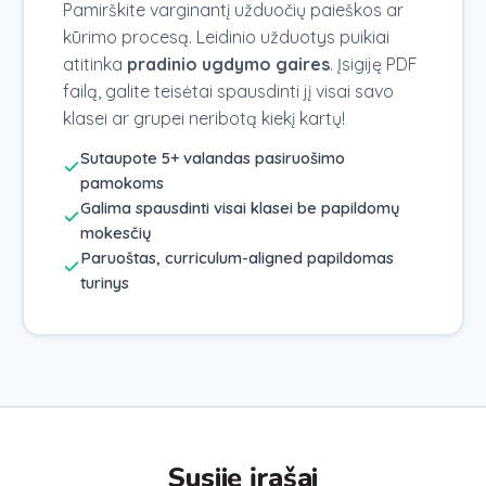
Pamirškite varginantį užduočių paieškos ar
kūrimo procesą. Leidinio užduotys puikiai
atitinka
pradinio ugdymo gaires
. Įsigiję PDF
failą, galite teisėtai spausdinti jį visai savo
klasei ar grupei neribotą kiekį kartų!
Sutaupote 5+ valandas pasiruošimo
pamokoms
Galima spausdinti visai klasei be papildomų
mokesčių
Paruoštas, curriculum-aligned papildomas
turinys
Susiję įrašai