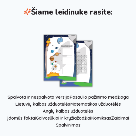
Šiame leidinuke rasite:
Spalvota ir nespalvota versija
Pasaulio pažinimo medžiaga
Lietuvių kalbos užduotėlės
Matematikos užduotėlės
Anglų kalbos užduotėlės
Įdomūs faktai
Galvosūkiai ir kryžiažodžiai
Komiksas
Žaidimai
Spalvinimas