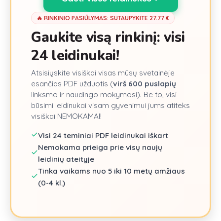
🔥 RINKINIO PASIŪLYMAS: SUTAUPYKITE
27.77
€
Gaukite visą rinkinį: visi
24
leidinukai!
Atsisiųskite visiškai visas mūsų svetainėje
esančias PDF užduotis (
virš
600
puslapių
linksmo ir naudingo mokymosi). Be to, visi
būsimi leidinukai visam gyvenimui jums atiteks
visiškai NEMOKAMAI!
Visi
24
teminiai PDF leidinukai iškart
Nemokama prieiga prie visų naujų
leidinių ateityje
Tinka vaikams nuo 5 iki 10 metų amžiaus
(0-4 kl.)