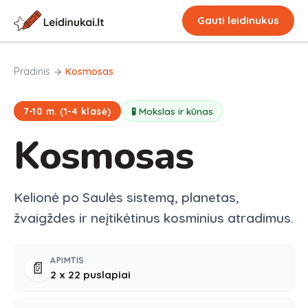
Gauti leidinukus
Pradinis
Kosmosas
7-10 m. (1-4 klasė)
🧪 Mokslas ir kūnas
Kosmosas
Kelionė po Saulės sistemą, planetas,
žvaigždes ir neįtikėtinus kosminius atradimus.
APIMTIS
📄
2 x
22
puslapiai