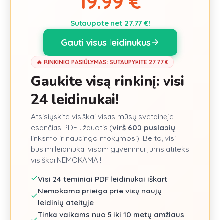
19.99 €
Sutaupote net
27.77
€!
Gauti visus leidinukus
🔥 RINKINIO PASIŪLYMAS: SUTAUPYKITE
27.77
€
Gaukite visą rinkinį: visi
24
leidinukai!
Atsisiųskite visiškai visas mūsų svetainėje
esančias PDF užduotis (
virš
600
puslapių
linksmo ir naudingo mokymosi). Be to, visi
būsimi leidinukai visam gyvenimui jums atiteks
visiškai NEMOKAMAI!
Visi
24
teminiai PDF leidinukai iškart
Nemokama prieiga prie visų naujų
leidinių ateityje
Tinka vaikams nuo 5 iki 10 metų amžiaus