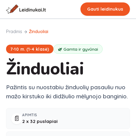
Gauti leidinukus
Pradinis
Žinduoliai
7-10 m. (1-4 klasė)
🌿 Gamta ir gyvūnai
Žinduoliai
Pažintis su nuostabiu žinduolių pasauliu nuo
mažo kirstuko iki didžiulio mėlynojo banginio.
APIMTIS
📄
2 x
32
puslapiai