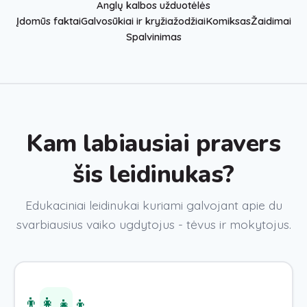
Anglų kalbos užduotėlės
Įdomūs faktai
Galvosūkiai ir kryžiažodžiai
Komiksas
Žaidimai
Spalvinimas
Kam labiausiai pravers
šis leidinukas?
Edukaciniai leidinukai kuriami galvojant apie du
svarbiausius vaiko ugdytojus - tėvus ir mokytojus.
👨‍👩‍👧‍👦