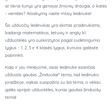
ar tikrai šunys yra geriausi žmonių draugai, o katės
- vienišės? Atsakymą rasite mūsų leidinuke!
Šis užduočių leidinukas yra skirtas pradinukams,
kadangi matematikos, lietuvių ir anglų kl.
užduotėlės yra suskirstytos pagal sudėtingumo
lygius - 1, 2, 3 ir 4 klasės lygius, kuriuos galėsite
pasirinkti.
Kaip ir jau minėjome, visas leidinuke esančias
užduotis gaubia „Žinduoliai" tema, tad leidinuko
pradžioje, vaikas susipažins su šia tema, o vėliau
galės spręsti užduotėles, kurias gaubia žinduolių
tema!