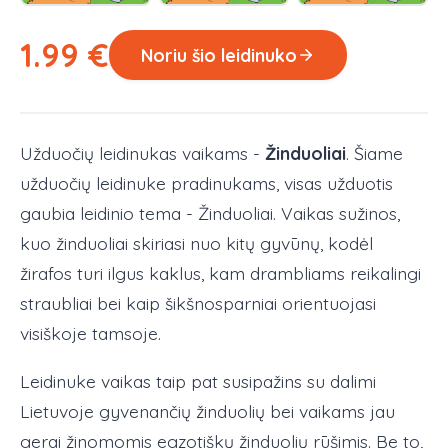
1.99
€
Noriu šio leidinuko
Užduočių leidinukas vaikams -
Žinduoliai
. Šiame
užduočių leidinuke pradinukams, visas užduotis
gaubia leidinio tema - Žinduoliai. Vaikas sužinos,
kuo žinduoliai skiriasi nuo kitų gyvūnų, kodėl
žirafos turi ilgus kaklus, kam drambliams reikalingi
straubliai bei kaip šikšnosparniai orientuojasi
visiškoje tamsoje.
Leidinuke vaikas taip pat susipažins su dalimi
Lietuvoje gyvenančių žinduolių bei vaikams jau
gerai žinomomis egzotiškų žinduolių rūšimis. Be to,