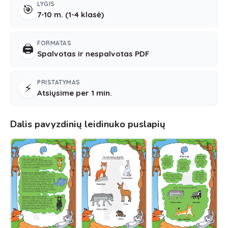
LYGIS
🎯
7-10 m. (1-4 klasė)
FORMATAS
🖨️
Spalvotas ir nespalvotas PDF
PRISTATYMAS
⚡
Atsiųsime per 1 min.
Dalis pavyzdinių leidinuko puslapių