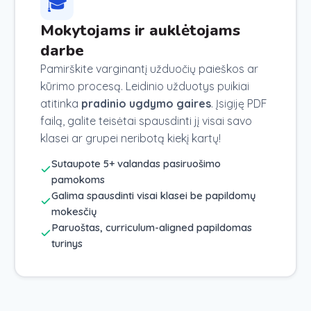
🎓
Mokytojams ir auklėtojams
darbe
Pamirškite varginantį užduočių paieškos ar
kūrimo procesą. Leidinio užduotys puikiai
atitinka
pradinio ugdymo gaires
. Įsigiję PDF
failą, galite teisėtai spausdinti jį visai savo
klasei ar grupei neribotą kiekį kartų!
Sutaupote 5+ valandas pasiruošimo
pamokoms
Galima spausdinti visai klasei be papildomų
mokesčių
Paruoštas, curriculum-aligned papildomas
turinys