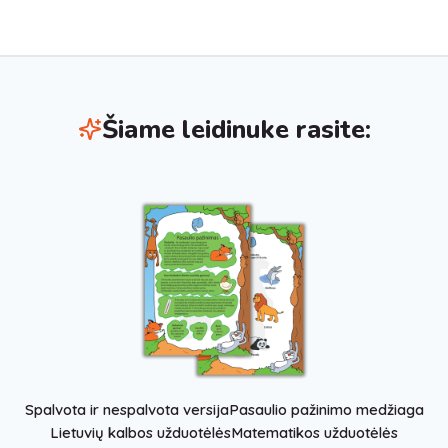
Šiame leidinuke rasite:
Spalvota ir nespalvota versija
Pasaulio pažinimo medžiaga
Lietuvių kalbos užduotėlės
Matematikos užduotėlės