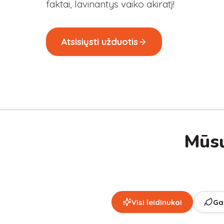
faktai, lavinantys vaiko akiratį!
Atsisiųsti užduotis
Mūsų
Visi leidinukai
Ga