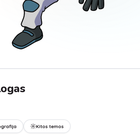
logas
ografija
Kitos temos