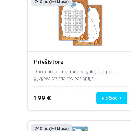
7-10 m. (1-4 klasė)
Priešistorė
Dinozauro era, pirmieji augalai, fosilijos ir
gyvybės atsiradimo paslaptys.
1.99
€
Plačiau
7-10 m. (1-4 klasė)