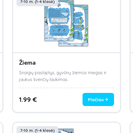
7-10 m. (1-4 klasė)
Žiema
Snaigių paslaptys, gyvūnų žiemos miegas ir
jaukus švenčių laukimas.
1.99
€
Plačiau
7-10 m. (1-4 klasė)