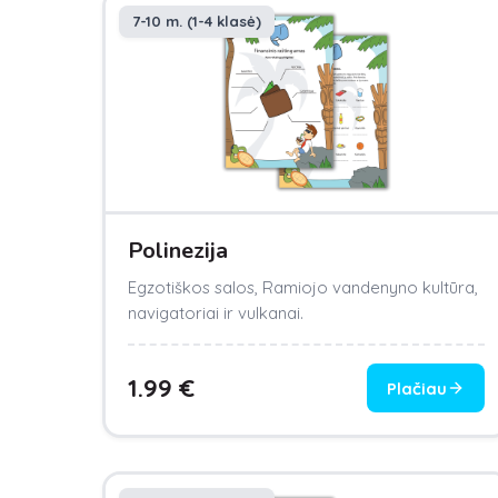
7-10 m. (1-4 klasė)
Polinezija
Egzotiškos salos, Ramiojo vandenyno kultūra,
navigatoriai ir vulkanai.
1.99
€
Plačiau