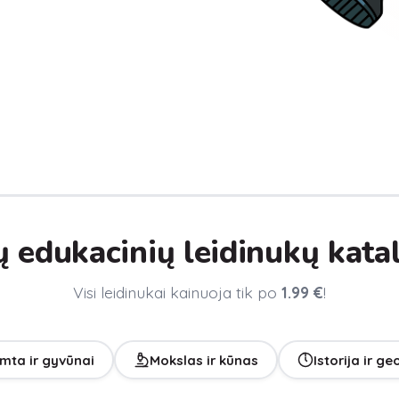
 edukacinių leidinukų kata
Visi leidinukai kainuoja tik po
1.99 €
!
mta ir gyvūnai
Mokslas ir kūnas
Istorija ir ge