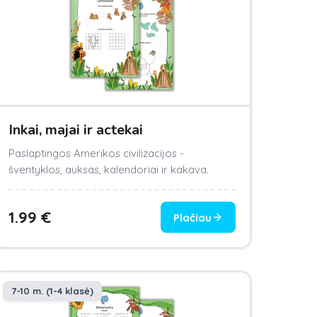
Inkai, majai ir actekai
Paslaptingos Amerikos civilizacijos -
šventyklos, auksas, kalendoriai ir kakava.
1.99
€
Plačiau
7-10 m. (1-4 klasė)