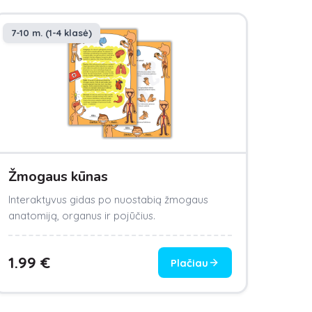
7-10 m. (1-4 klasė)
Žmogaus kūnas
Interaktyvus gidas po nuostabią žmogaus
anatomiją, organus ir pojūčius.
1.99
€
Plačiau