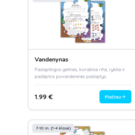
Vandenynas
Paslaptingos gelmės, koraliniai rifai, rykliai ir
paslėptos povandeninės paslaptys.
1.99
€
Plačiau
7-10 m. (1-4 klasė)