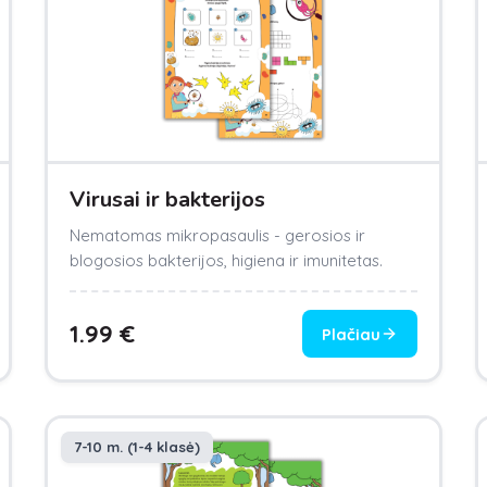
Virusai ir bakterijos
Nematomas mikropasaulis - gerosios ir
blogosios bakterijos, higiena ir imunitetas.
1.99
€
Plačiau
7-10 m. (1-4 klasė)