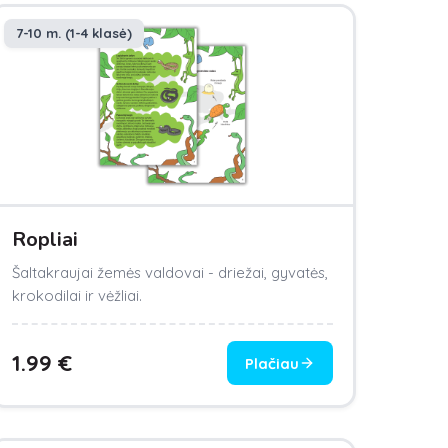
7-10 m. (1-4 klasė)
Ropliai
Šaltakraujai žemės valdovai - driežai, gyvatės,
krokodilai ir vėžliai.
1.99
€
Plačiau