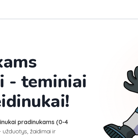
ikams
i - teminiai
idinukai!
dinukai pradinukams (0-4
 užduotys, žaidimai ir