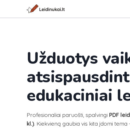
Užduotys va
atsispausdint
edukaciniai le
Profesionaliai paruošti, spalvingi
PDF lei
kl.)
. Kiekvieną gaubia vis kita įdomi tema -