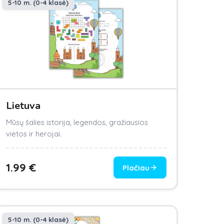
5-10 m. (0-4 klasė)
Lietuva
Mūsų šalies istorija, legendos, gražiausios
vietos ir herojai.
1.99
€
Plačiau
5-10 m. (0-4 klasė)