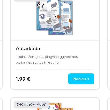
Antarktida
Ledinis žemynas, pingvinų gyvenimas,
poliarinės stotys ir ledynai.
1.99
€
Plačiau
5-10 m. (0-4 klasė)