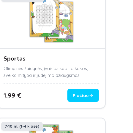
Sportas
Olimpinės žaidynės, įvairios sporto šakos,
sveika mityba ir judėjimo džiaugsmas.
1.99
€
Plačiau
7-10 m. (1-4 klasė)