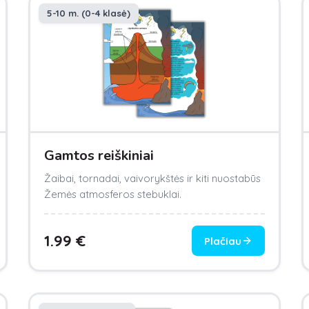
5-10 m. (0-4 klasė)
Gamtos reiškiniai
Žaibai, tornadai, vaivorykštės ir kiti nuostabūs
Žemės atmosferos stebuklai.
1.99
€
Plačiau