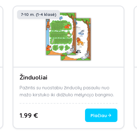
7-10 m. (1-4 klasė)
Žinduoliai
Pažintis su nuostabiu žinduolių pasauliu nuo
mažo kirstuko iki didžiulio mėlynojo banginio.
1.99
€
Plačiau