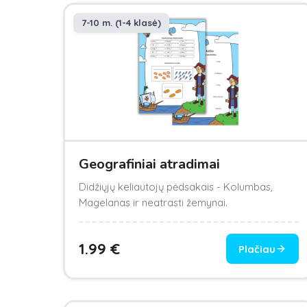
7-10 m. (1-4 klasė)
Geografiniai atradimai
Didžiųjų keliautojų pėdsakais - Kolumbas,
Magelanas ir neatrasti žemynai.
1.99
€
Plačiau