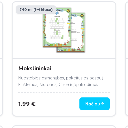
7-10 m. (1-4 klasė)
Mokslininkai
Nuostabios asmenybės, pakeitusios pasaulį -
Einšteinas, Niutonas, Curie ir jų atradimai.
1.99
€
Plačiau