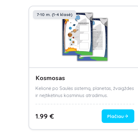
7-10 m. (1-4 klasė)
Kosmosas
Kelionė po Saulės sistemą, planetas, žvaigždes
ir neįtikėtinus kosminius atradimus.
1.99
€
Plačiau