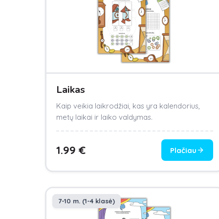
Laikas
Kaip veikia laikrodžiai, kas yra kalendorius,
metų laikai ir laiko valdymas.
1.99
€
Plačiau
7-10 m. (1-4 klasė)