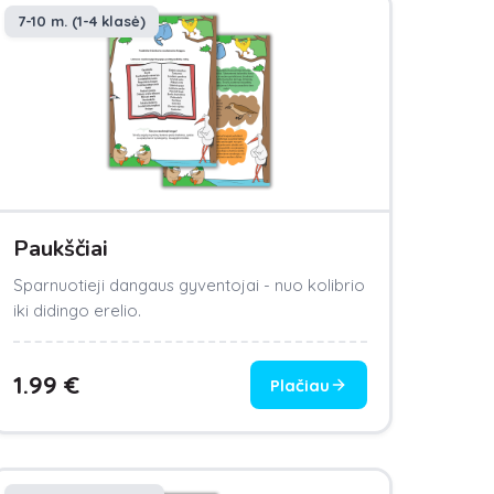
7-10 m. (1-4 klasė)
Paukščiai
Sparnuotieji dangaus gyventojai - nuo kolibrio
iki didingo erelio.
1.99
€
Plačiau