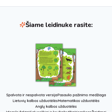
Šiame leidinuke rasite:
Spalvota ir nespalvota versija
Pasaulio pažinimo medžiaga
Lietuvių kalbos užduotėlės
Matematikos užduotėlės
Anglų kalbos užduotėlės