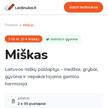
Gauti leidinukus
Pradinis
Miškas
7-10 m. (1-4 klasė)
🌿 Gamta ir gyvūnai
Miškas
Lietuvos miškų paslaptys - medžiai, grybai,
gyvūnai ir nepakartojama gamtos
harmonija.
APIMTIS
📄
2 x
35
puslapiai