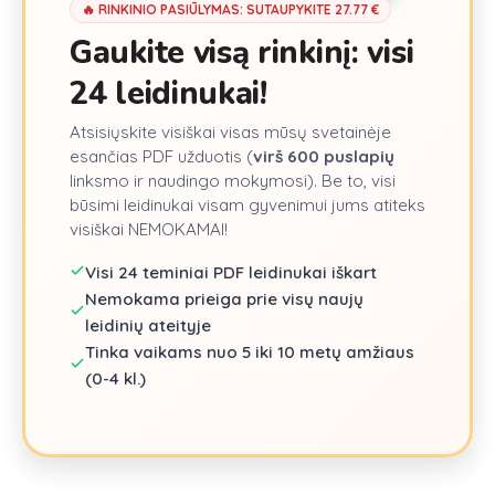
🔥 RINKINIO PASIŪLYMAS: SUTAUPYKITE
27.77
€
Gaukite visą rinkinį: visi
24
leidinukai!
Atsisiųskite visiškai visas mūsų svetainėje
esančias PDF užduotis (
virš
600
puslapių
linksmo ir naudingo mokymosi). Be to, visi
būsimi leidinukai visam gyvenimui jums atiteks
visiškai NEMOKAMAI!
Visi
24
teminiai PDF leidinukai iškart
Nemokama prieiga prie visų naujų
leidinių ateityje
Tinka vaikams nuo 5 iki 10 metų amžiaus
(0-4 kl.)