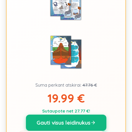
Suma perkant atskirai:
47.76
€
19.99 €
Sutaupote net
27.77
€!
Gauti visus leidinukus