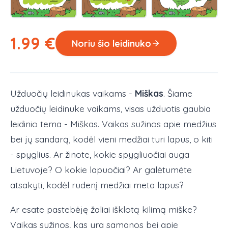
1.99
€
Noriu šio leidinuko
Užduočių leidinukas vaikams -
Miškas
. Šiame
užduočių leidinuke vaikams, visas užduotis gaubia
leidinio tema - Miškas. Vaikas sužinos apie medžius
bei jų sandarą, kodėl vieni medžiai turi lapus, o kiti
- spyglius. Ar žinote, kokie spygliuočiai auga
Lietuvoje? O kokie lapuočiai? Ar galėtumėte
atsakyti, kodėl rudenį medžiai meta lapus?
Ar esate pastebėję žaliai išklotą kilimą miške?
Vaikas sužinos, kas yra samanos bei apie