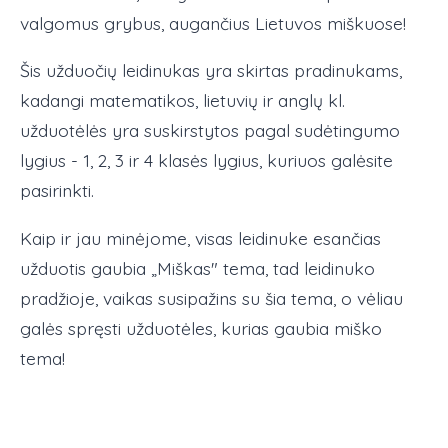
valgomus grybus, augančius Lietuvos miškuose!
Šis užduočių leidinukas yra skirtas pradinukams,
kadangi matematikos, lietuvių ir anglų kl.
užduotėlės yra suskirstytos pagal sudėtingumo
lygius - 1, 2, 3 ir 4 klasės lygius, kuriuos galėsite
pasirinkti.
Kaip ir jau minėjome, visas leidinuke esančias
užduotis gaubia „Miškas" tema, tad leidinuko
pradžioje, vaikas susipažins su šia tema, o vėliau
galės spręsti užduotėles, kurias gaubia miško
tema!