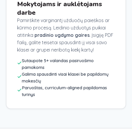
Mokytojams ir auklėtojams
darbe
Pamirškite varginantį užduočių paieškos ar
kūrimo procesą. Leidinio užduotys puikiai
atitinka
pradinio ugdymo gaires
. Įsigiję PDF
failą, galite teisėtai spausdinti jį visai savo
klasei ar grupei neribotą kiekį kartų!
Sutaupote 5+ valandas pasiruošimo
pamokoms
Galima spausdinti visai klasei be papildomų
mokesčių
Paruoštas, curriculum-aligned papildomas
turinys