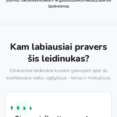
Įdomūs faktai
Galvosūkiai ir kryžiažodžiai
Komiksas
Žaidimai
Spalvinimas
Kam labiausiai pravers
šis leidinukas?
Edukaciniai leidinukai kuriami galvojant apie du
svarbiausius vaiko ugdytojus - tėvus ir mokytojus.
👨‍👩‍👧‍👦