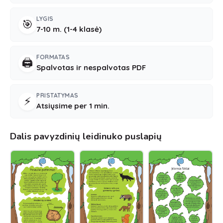
LYGIS
🎯
7-10 m. (1-4 klasė)
FORMATAS
🖨️
Spalvotas ir nespalvotas PDF
PRISTATYMAS
⚡
Atsiųsime per 1 min.
Dalis pavyzdinių leidinuko puslapių